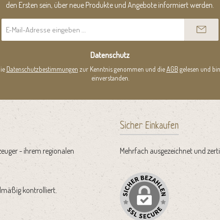
den Ersten sein, über neue Produkte und Angebote informiert werden.
E-
Mail-
Adresse
*
Datenschutz
die
Datenschutzbestimmungen
zur Kenntnis genommen und die
AGB
gelesen und bin
einverstanden.
Sicher Einkaufen
zeuger - ihrem regionalen
Mehrfach ausgezeichnet und zertif
mäßig kontrolliert.