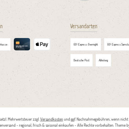
en
Versandarten
orkasse
GO! Express Overnight
GO! Express Samsta
Kreditkarte
Apple Pay
Deutsche Post
Abholung
esetzl. Mehrwertsteuer zzgl.
Versandkosten
und ggf. Nachnahmegebühren, wenn nicht 
nversand - regional, frisch & saisonal einkaufen - Alle Rechte vorbehalten. Theme 