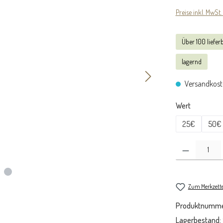
Preise inkl. MwSt.
Über 100 liefer
lagernd
Versandkoste
auswähle
Wert
25€
50€
Produkt Anzahl: Gib
Zum Merkzette
Produktnumme
Lagerbestand: