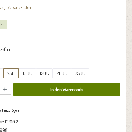
 zzgl. Versandkosten
bar
nfrei
n
75€
100€
150€
200€
250€
 den gewünschten Wert ein oder benutze die Schaltflächen um die Anzahl zu erhöhen oder zu re
In den Warenkorb
l hinzufügen
r:
10010.2
998