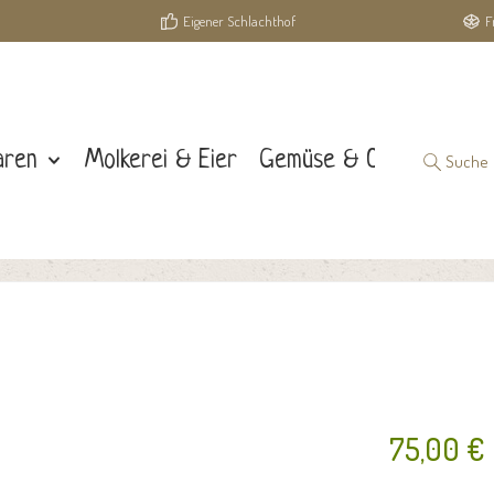
Eigener Schlachthof
F
aren
Molkerei & Eier
Gemüse & Obst
Suche
75,00 €