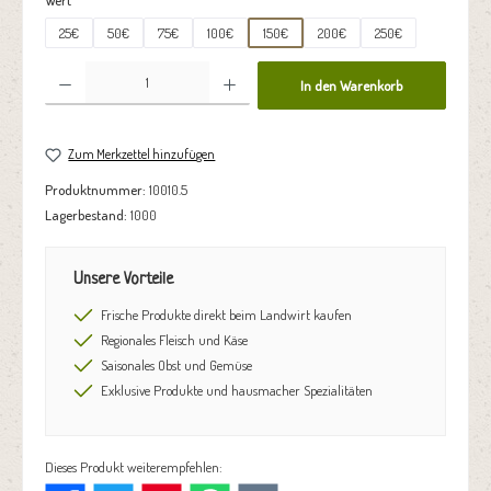
25€
50€
75€
100€
150€
200€
250€
Produkt Anzahl: Gib den gewünschten Wert ein oder benutze die Schaltflächen um die Anzahl zu erhöhen oder zu reduzie
In den Warenkorb
Zum Merkzettel hinzufügen
Produktnummer:
10010.5
Lagerbestand:
1000
Unsere Vorteile
Frische Produkte direkt beim Landwirt kaufen
Regionales Fleisch und Käse
Saisonales Obst und Gemüse
Exklusive Produkte und hausmacher Spezialitäten
Dieses Produkt weiterempfehlen: