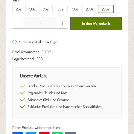
25€
50€
75€
100€
150€
200€
250€
Produkt Anzahl: Gib den gewünschten Wert ein oder benutze die Schaltflächen um die Anzahl zu erhöhen oder zu reduzie
In den Warenkorb
Zum Merkzettel hinzufügen
Produktnummer:
10010.7
Lagerbestand:
1000
Unsere Vorteile
Frische Produkte direkt beim Landwirt kaufen
Regionales Fleisch und Käse
Saisonales Obst und Gemüse
Exklusive Produkte und hausmacher Spezialitäten
Dieses Produkt weiterempfehlen: