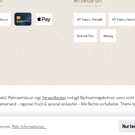
en
Versandarten
orkasse
GO! Express Overnight
GO! Express Samsta
Kreditkarte
Apple Pay
Deutsche Post
Abholung
esetzl. Mehrwertsteuer zzgl.
Versandkosten
und ggf. Nachnahmegebühren, wenn nicht 
nversand - regional, frisch & saisonal einkaufen - Alle Rechte vorbehalten. Theme 
Nur te
können.
Mehr Informationen ...