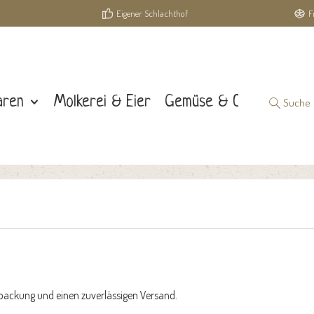
Eigener Schlachthof
F
aren
Molkerei & Eier
Gemüse & Obst
Suche
packung und einen zuverlässigen Versand.