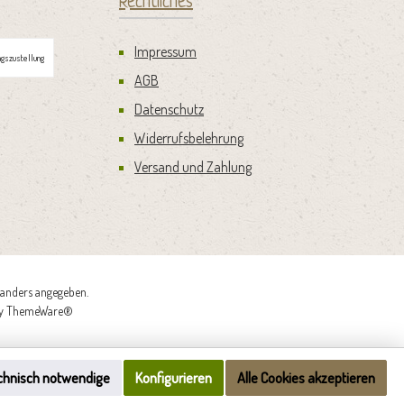
Rechtliches
Impressum
gszustellung
AGB
Datenschutz
Widerrufsbelehrung
Versand und Zahlung
anders angegeben.
by
ThemeWare®
chnisch notwendige
Konfigurieren
Alle Cookies akzeptieren