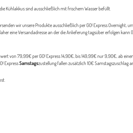
ie Kühlakkus sind ausschließlich mit frischem Wasser befüllt.
versenden wir unsere Produkte ausschließlich per GO! Express Overnight, u
aher eine Versandadresse an der die Anlieferung tagsüber erfolgen kann (k
ellwert von 79,99€ per GO! Express 14,90€, bis 149,99€ nur 9,90€, ab ein
GO! Express
Samstags
zustellung fallen zusätzlich 10€ Samstagszuschlag a
st.