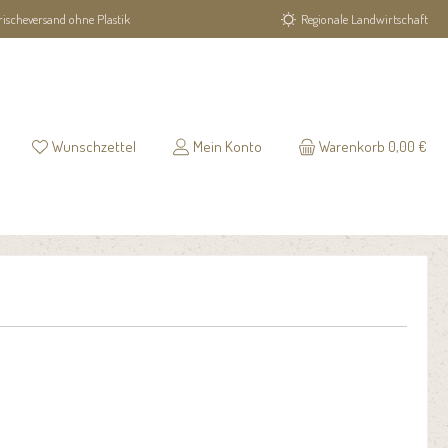
rischeversand ohne Plastik
Regionale Landwirtschaft
Du hast 0 Produkte auf dem Merkzettel
Wunschzettel
Mein Konto
Warenkorb
0,00 €