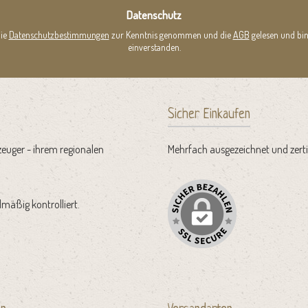
*
Datenschutz
die
Datenschutzbestimmungen
zur Kenntnis genommen und die
AGB
gelesen und bin
einverstanden.
Sicher Einkaufen
zeuger - ihrem regionalen
Mehrfach ausgezeichnet und zertif
mäßig kontrolliert.