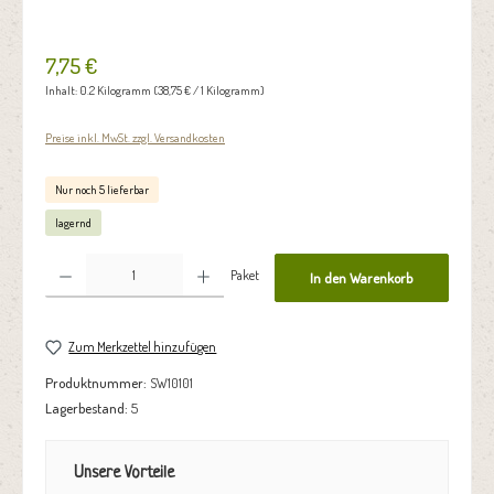
7,75 €
Inhalt:
0.2 Kilogramm
(38,75 € / 1 Kilogramm)
Preise inkl. MwSt. zzgl. Versandkosten
Nur noch 5 lieferbar
lagernd
Produkt Anzahl: Gib den gewünschten Wert ein oder benutze die Schaltflächen um die Anzahl zu erhöhen oder zu reduzie
Paket
In den Warenkorb
Zum Merkzettel hinzufügen
Produktnummer:
SW10101
Lagerbestand:
5
Unsere Vorteile