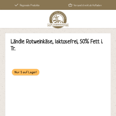
alt springen
Regionale Produkte
Versand direkt ab Hofladen
Ländle Rotweinkäse, laktosefrei, 50% Fett i.
Tr.
Bildergalerie überspringen
Nur 5 auf Lager!