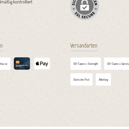
mäßig kontrolliert.
en
Versandarten
orkasse
GO! Express Overnight
GO! Express Samsta
Kreditkarte
Apple Pay
Deutsche Post
Abholung