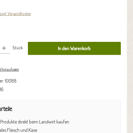
 zzgl. Versandkosten
 den gewünschten Wert ein oder benutze die Schaltflächen um die Anzahl zu erhöhen oder zu re
Stück
In den Warenkorb
l hinzufügen
r:
10088
16
rteile
 Produkte direkt beim Landwirt kaufen
les Fleisch und Käse