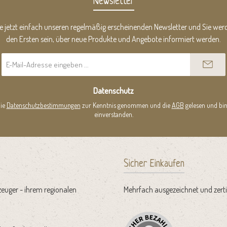
Newsletter
e jetzt einfach unseren regelmäßig erscheinenden Newsletter und Sie werd
den Ersten sein, über neue Produkte und Angebote informiert werden.
E-
Mail-
Adresse
*
Datenschutz
die
Datenschutzbestimmungen
zur Kenntnis genommen und die
AGB
gelesen und bin
einverstanden.
Sicher Einkaufen
zeuger - ihrem regionalen
Mehrfach ausgezeichnet und zertif