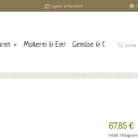
Eigener Schlachthof
F
aren
Molkerei & Eier
Gemüse & Obst
Suche
67,85 €
Inhalt:
1 Kilogram